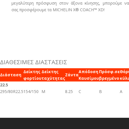
μεγαλύτερη πρόσφυση στον άξονα κίνησης, μπορούμε να
σας προσφέρουμε τα MICHELIN X® COACH™ XD!
ΔΙΑΘΕΣΙΜΕΣ ΔΙΑΣΤΑΣΕΙΣ
Δείκτης
Δείκτης
Απόδοση
Πρόσφ.σε
Θόρ
Διάσταση
Ζάντα
φορτίου
ταχύτητας
Καυσίμου
βρεγμένο
κύλ
22.5
295/80R22.5
154/150
M
8.25
C
B
A