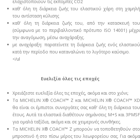
ελαχιστοποιούν τις εκπομπές CO2
καθ’ όλη τη διάρκεια ζωής του ελαστικού χάρη στη χαμηλή
του αντίσταση κύλισης
καθ’ όλη τη διάρκεια ζωής του, από την κατασκευή του
(σύμφωνα με το περιβαλλοντικό πρότυπο ISO 14001) μέχρι
την αναγόμωση, μέσω αναχάραξης.
με αναχάραξη: παρατείνετε τη διάρκεια ζωής ενός ελαστικού
κατά την περίοδο που καταναλώνει το λιγότερο καύσιμο.
</ul
Ευελιξία όλες τις εποχές
Χρειάζεστε ευελιξία όλες τις εποχές, ακόμα και στο χιόνι;
Τα MICHELIN X® COACH™ Z και MICHELIN X® COACH™ XD
θα είναι οι έμπιστοι συνεργάτες σας καθ’ όλη τη διάρκεια του
έτους. Αυτά τα ελαστικά διαθέτουν σημάνσεις M+S και 3PMSF
για ομαλά ταξίδια, ακόμα και σε χειμερινές συνθήκες.
Τα MICHELIN X® COACH™ Z μπορούν να τοποθετηθούν στο
μπροστινό ή στο πίσω μέρος του λεωφορείου σας. Για ακόμα