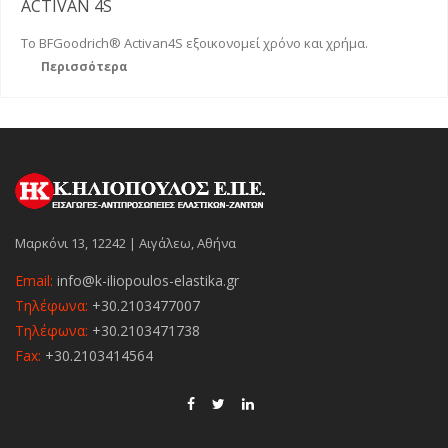
ACTIVAN 4S
Το BFGoodrich® Activan4S εξοικονομεί χρόνο και χρήμα.
Περισσότερα
Μαρκόνι 13, 12242 | Αιγάλεω, Αθήνα
Email:
info@k-iliopoulos-elastika.gr
Τηλέφωνα:
+30.2103477007
Τηλέφωνα:
+30.2103471738
Fax:
+30.2103414564