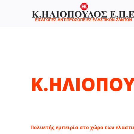
Κ.ΗΛΙΟΠΟΥΛ
MICHELIN
Eπίσημοι διανομείs των ελαστικών MICH