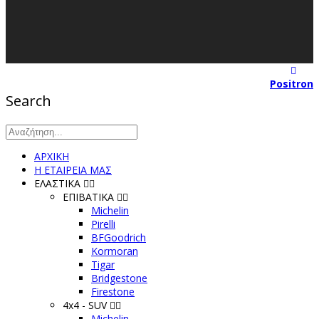
© Copyright 2025 | K-Iliopoulos-Elastika | All Rights Reserved
Created & Hosted by
Positron
Search
ΑΡΧΙΚΗ
Η ΕΤΑΙΡΕΙΑ ΜΑΣ
ΕΛΑΣΤΙΚΑ
ΕΠΙΒΑΤΙΚΑ
Michelin
Pirelli
BFGoodrich
Kormoran
Tigar
Bridgestone
Firestone
4x4 - SUV
Michelin