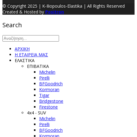
© Copyright 2025 | K-Iliopoulos-Elastika | All Rights Reserved
Created & Hosted by
Positron
Search
ΑΡΧΙΚΗ
Η ΕΤΑΙΡΕΙΑ ΜΑΣ
ΕΛΑΣΤΙΚΑ
ΕΠΙΒΑΤΙΚΑ
Michelin
Pirelli
BFGoodrich
Kormoran
Tigar
Bridgestone
Firestone
4x4 - SUV
Michelin
Pirelli
BFGoodrich
Kormoran