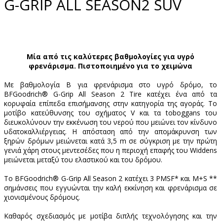
G-GRIP ALL SEASON2 SUV
Μία από τις καλύτερες βαθμολογίες για υγρό
φρενάρισμα. Πιστοποιημένο για το χειμώνα
Με βαθμολογία Β για φρενάρισμα στο υγρό δρόμο, το
BFGoodrich® G-Grip All Season 2 Tire κατέχει ένα από τα
κορυφαία επίπεδα επισήμανσης στην κατηγορία της αγοράς. Το
μοτίβο κατεύθυνσης του σχήματος V και τα toboggans του
διευκολύνουν την εκκένωση του νερού που μειώνει τον κίνδυνο
υδατοκαλλιέργειας. Η απόσταση από την απομάκρυνση των
ξηρών δρόμων μειώνεται κατά 3,5 m σε σύγκριση με την πρώτη
γενιά χάρη στους μεντεσέδες που η περιοχή επαφής του Widdens
μειώνεται μεταξύ του ελαστικού και του δρόμου.
Το BFGoodrich® G-Grip All Season 2 κατέχει 3 PMSF* και M+S **
σημάνσεις που εγγυώνται την καλή εκκίνηση και φρενάρισμα σε
χιονισμένους δρόμους.
Καθαρός σχεδιασμός με μοτίβα διπλής τεχνολόγησης και την