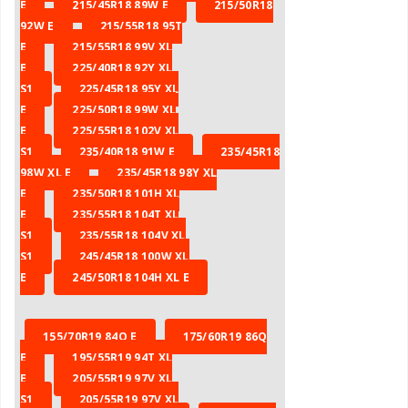
E
215/45R18 89W E
215/50R18
92W E
215/55R18 95T
E
215/55R18 99V XL
E
225/40R18 92Y XL
S1
225/45R18 95Y XL
E
225/50R18 99W XL
E
225/55R18 102V XL
S1
235/40R18 91W E
235/45R18
98W XL E
235/45R18 98Y XL
E
235/50R18 101H XL
E
235/55R18 104T XL
S1
235/55R18 104V XL
S1
245/45R18 100W XL
E
245/50R18 104H XL E
155/70R19 84Q E
175/60R19 86Q
E
195/55R19 94T XL
E
205/55R19 97V XL
S1
205/55R19 97V XL