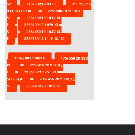
S2
215/50R19 93T E
215/50R19
93T SELFSEAL
225/50R19 100V XL
S1
235/50R19 103V XL
E
235/60R19 107V XL
S1
255/45R19 104V XL
E
255/55R19 111H XL S1
155/60R20 80Q E
175/55R20 89Q
XL E
215/45R20 95T XL
E
215/45R20 95T XL
SELFSEAL
235/45R20 100V XL
S1
255/45R20 101V S1